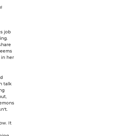
n!
s job
ing.
 share
 seems
 in her
ed
 talk
ing
ut,
 demons
n't.
w. It
uming