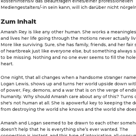
kostenintensiv das Beauftragen eines/einer professionellen
Mediengestalters/-in sein kann, will ich darüber nicht nörgel
Zum Inhalt
Amarah Rey is like any other human. She works a meaningles
and lives her life going through the motions never actually liv
More like surviving. Sure, she has family, friends, and her fair
of heartbreak just like everyone else, but something always
to be missing. Nothing and no one ever seems to fill the hole
heart.
One night, that all changes when a handsome stranger nam
Logan Lewis, shows up and turns her world upside down with
of power, Fey, demons, and a war that is on the verge of end
humanity. Why should Amarah care about any of this? Turns o
she's not human at all. She is apowerful key to keeping the
from destroying the world she knows and the world she does
Amarah and Logan seemed to be drawn to each other someho
doesn’t help that he is everything she’s ever wanted. The
connection is instant, and this type of intoxicating, all-cons