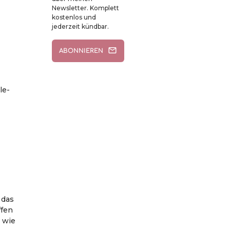
Newsletter. Komplett
kostenlos und
jederzeit kündbar.
mail
ABONNIEREN
le-
 das
ffen
 wie