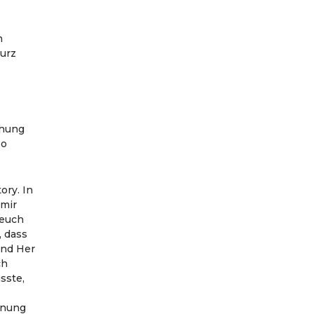
m
kurz
chung
so
ory. In
 mir
 euch
, dass
und Her
ch
sste,
anung