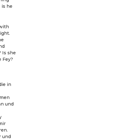
 is he
with
ight.
he
and
 Is she
e Fey?
ie in
ommen
nn und
y
mir
ren.
r und