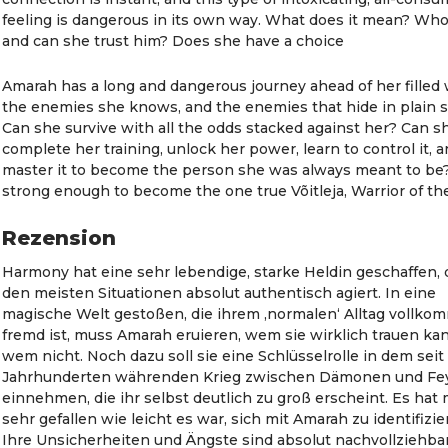
feeling is dangerous in its own way. What does it mean? Who
and can she trust him? Does she have a choice
Amarah has a long and dangerous journey ahead of her filled 
the enemies she knows, and the enemies that hide in plain s
Can she survive with all the odds stacked against her? Can s
complete her training, unlock her power, learn to control it, 
master it to become the person she was always meant to be?
strong enough to become the one true Võitleja, Warrior of th
Rezension
Harmony hat eine sehr lebendige, starke Heldin geschaffen, d
den meisten Situationen absolut authentisch agiert. In eine
magische Welt gestoßen, die ihrem ‚normalen‘ Alltag vollk
fremd ist, muss Amarah eruieren, wem sie wirklich trauen ka
wem nicht. Noch dazu soll sie eine Schlüsselrolle in dem seit
Jahrhunderten währenden Krieg zwischen Dämonen und Fe
einnehmen, die ihr selbst deutlich zu groß erscheint. Es hat 
sehr gefallen wie leicht es war, sich mit Amarah zu identifizie
Ihre Unsicherheiten und Ängste sind absolut nachvollziehba