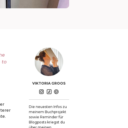
the
 to
VIKTORIA GROOS
ber
Die neuesten Infos zu
zterer
meinem Buchprojekt
te.
sowie Reminder für
Blogposts kriegst du
über meinen