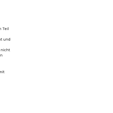
 Teil
ht und
 nicht
en
mit