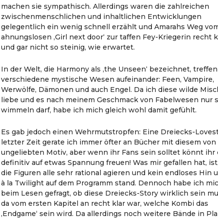
machen sie sympathisch. Allerdings waren die zahlreichen
zwischenmenschlichen und inhaltlichen Entwicklungen
gelegentlich ein wenig schnell erzählt und Amarahs Weg vo
ahnungslosen ‚Girl next door‘ zur taffen Fey-Kriegerin recht 
und gar nicht so steinig, wie erwartet.
In der Welt, die Harmony als ‚the Unseen‘ bezeichnet, treffen
verschiedene mystische Wesen aufeinander: Feen, Vampire,
Werwölfe, Dämonen und auch Engel. Da ich diese wilde Mis
liebe und es nach meinem Geschmack von Fabelwesen nur 
wimmeln darf, habe ich mich gleich wohl damit gefühlt.
Es gab jedoch einen Wehrmutstropfen: Eine Dreiecks-Lovest
letzter Zeit gerate ich immer öfter an Bücher mit diesem von
ungeliebten Motiv, aber wenn ihr Fans sein solltet könnt ihr
definitiv auf etwas Spannung freuen! Was mir gefallen hat, ist
die Figuren alle sehr rational agieren und kein endloses Hin 
à la Twilight auf dem Programm stand. Dennoch habe ich mi
beim Lesen gefragt, ob diese Dreiecks-Story wirklich sein mu
da vom ersten Kapitel an recht klar war, welche Kombi das
‚Endgame‘ sein wird. Da allerdings noch weitere Bände in Pl