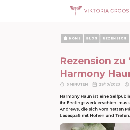
VIKTORIA GROOS
HOME
BLOG
REZENSION
Rezension zu 
Harmony Hau
5 MINUTEN
29/10/2023
Harmony Haun ist eine Selfpubli
ihr Erstlingswerk erschien, mus
Andrews, die sich vom netten M
Lesespaß mit Höhen und Tiefen.