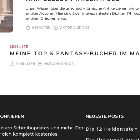
Unser Wissen über die griechisch-römische Antike ziehen wir 
antiker Autoren. Hier sind 5 der interessantesten Dichter, Phil
antiken Griechenlands.
timer
account_circle
6 MINUTEN
VIKTORIA GROOS
LESELISTE
MEINE TOP 5 FANTASY-BÜCHER IM MA
timer
account_circle
6 MINUTEN
VIKTORIA GROOS
ONNIEREN
NEUESTE POSTS
neuen Schreibupdates und mehr. Der
Die 12 Heldentaten
r dich komplett kostenlos.
Die Unterwelt der 