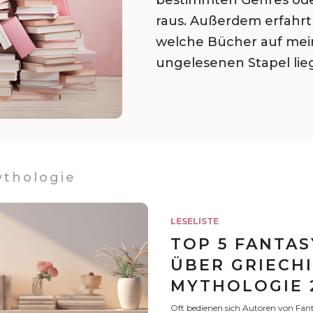
bestimmten Genres od
raus. Außerdem erfahrt 
welche Bücher auf me
ungelesenen Stapel lie
ythologie
LESELISTE
TOP 5 FANTA
ÜBER GRIECH
MYTHOLOGIE 
Oft bedienen sich Autoren von Fa