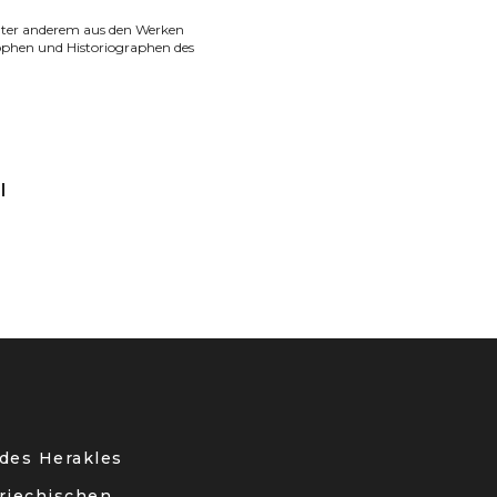
unter anderem aus den Werken
osophen und Historiographen des
I
 des Herakles
griechischen