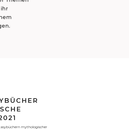
er Themen
ihr
inem
gen.
SYBÜCHER
ISCHE
2021
ntasybüchern mythologischer