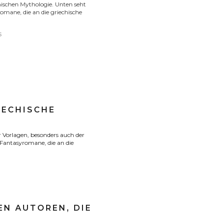
hischen Mythologie. Unten seht
omane, die an die griechische
S
IECHISCHE
 Vorlagen, besonders auch der
 Fantasyromane, die an die
EN AUTOREN, DIE