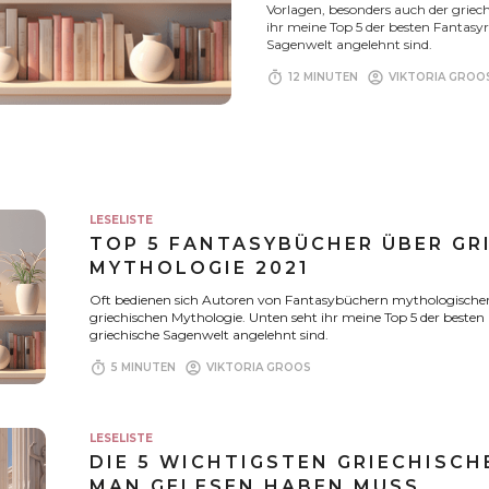
Vorlagen, besonders auch der griec
ihr meine Top 5 der besten Fantasyr
Sagenwelt angelehnt sind.
timer
account_circle
12 MINUTEN
VIKTORIA GROO
LESELISTE
TOP 5 FANTASYBÜCHER ÜBER GR
MYTHOLOGIE 2021
Oft bedienen sich Autoren von Fantasybüchern mythologischer
griechischen Mythologie. Unten seht ihr meine Top 5 der besten
griechische Sagenwelt angelehnt sind.
timer
account_circle
5 MINUTEN
VIKTORIA GROOS
LESELISTE
DIE 5 WICHTIGSTEN GRIECHISCH
MAN GELESEN HABEN MUSS